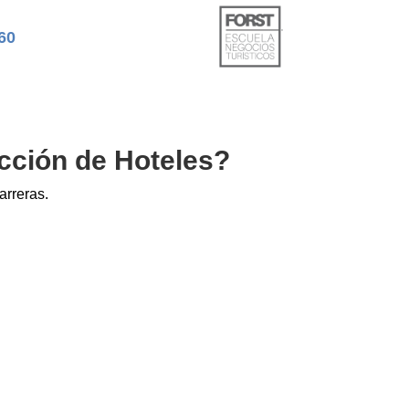
60
cción de Hoteles?
rreras.