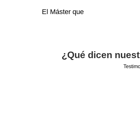
El Máster que 
    transforma vi
¿Qué dicen nuest
Testim